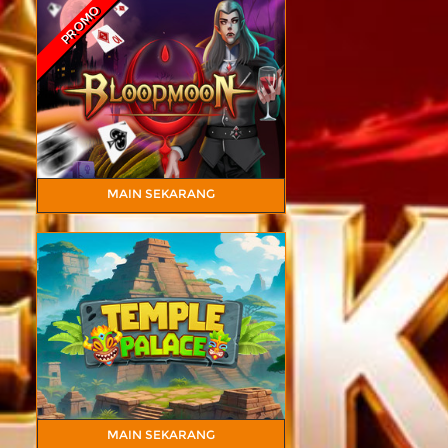
PROMO
MAIN SEKARANG
MAIN SEKARANG