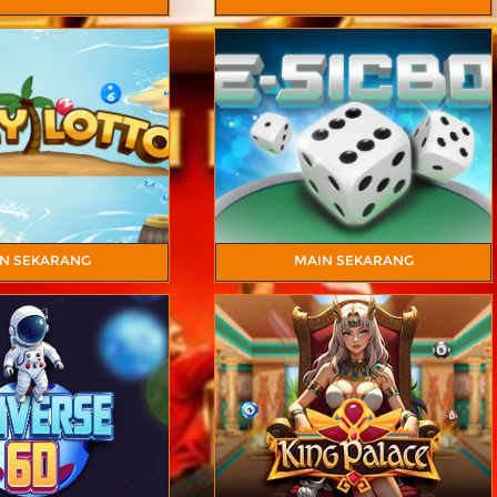
N SEKARANG
MAIN SEKARANG