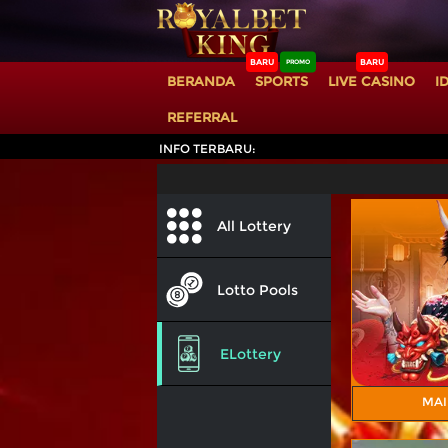
BARU
BARU
PROMO
BERANDA
SPORTS
LIVE CASINO
I
REFERRAL
INFO TERBARU:
WELCOME 
All Lottery
Lotto Pools
ELottery
MAI