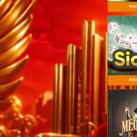
MAI
MAI