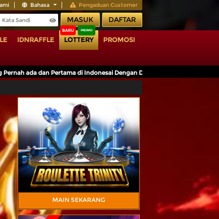
ami
Bahasa
Pengaduan Customer
DAFTAR
BARU
PROMO
LE
IDNRAFFLE
LOTTERY
PROMOSI
dan Pertama di Indonesai Dengan Deposit Paling Mudah dengan Layanan 
MAIN SEKARANG