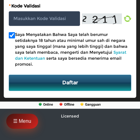
*
Kode Validasi
Saya Menyatakan Bahwa Saya telah berumur
setidaknya 18 tahun atau minimal umur sah di negara
yang saya tinggal (mana yang lebih tinggi) dan bahwa
saya telah membaca, mengerti dan Menyetujui
Syarat
dan Ketentuan
serta saya bersedia menerima email
promosi.
Daftar
Licensed
☰ Menu