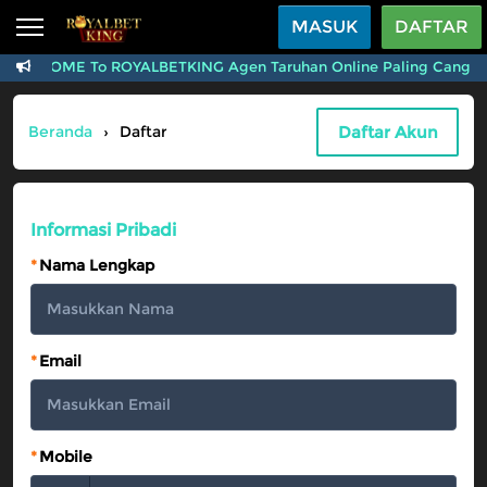
Beranda
MASUK
DAFTAR
WELCOME To ROYALBETKING Agen Taruhan Online Paling Canggih Y
Sports
BARU
PROMO
Live Casino
BARU
Daftar Akun
Beranda
›
Daftar
IDNPoker
BARU
Slots
PROMO
Informasi Pribadi
IDNLIVE
BARU
*
Nama Lengkap
Stream N Spin
Arcade
PROMO
*
Email
Table Games
Lottery
BARU
PROMO
*
Mobile
IDNRaffle