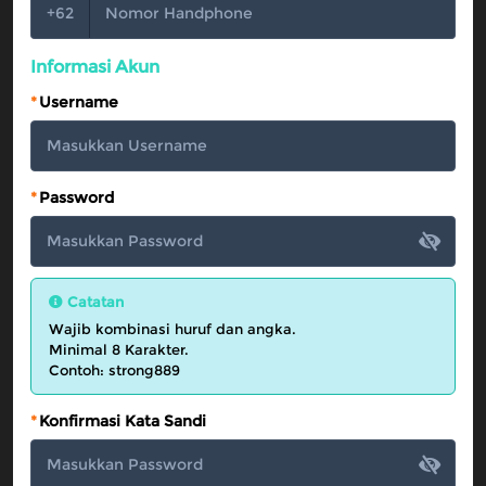
+62
Referral
Informasi Akun
Promosi
*
Username
Hubungi Kami
Live Chat
*
Password
Pengaduan Customer
Pilih Bahasa:
Catatan
Wajib kombinasi huruf dan angka.
Minimal 8 Karakter.
MASUK
DAFTAR
Contoh: strong889
*
Konfirmasi Kata Sandi
&copy; ROYALBETKING - Agen Taruhan Online
Resmi Dan Bandar Taruhan Bola Terpercaya No 1
Di Asia. Hak Cipta Dilindungi.